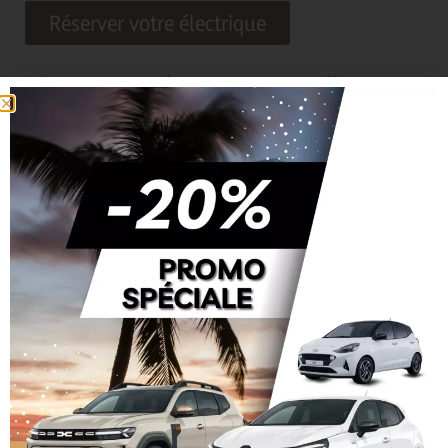
Réserver votre électrique
Boîte automatique ou manuelle : un
vrai choix de confort
Sur une île comme La Réunion, ce choix est souvent sous-estimé.
La boîte automatique apporte un confort réel, notamment dans les
montées, les descentes et les
embouteillages urbains.
Elle permet de réduire la fatigue et d’améliorer la fluidité de conduite.
La boîte manuelle, quant à elle, reste plus économique et offre
davantage de choix dans les gammes de
véhicules disponibles.
Pour la majorité des touristes, l’automatique est plus adaptée.
Ce que les voyageurs réalisent
souvent trop tard
Beaucoup de visiteurs arrivent à La Réunion en pensant que les trajets
seront rapides et simples.