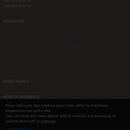
+262 262 25 88 18
+262 692 86 76 16
NAVIGATION
Les avis réunion location
Conditions de location
Politique de confidentialité
Nous contacter
NOTRE AGENCE
MODE DE PAIEMENTS
Nous utilisons des cookies pour vous offrir la meilleure
expérience sur notre site.
Réunion Location, 22 Rue Evenor Lallemand,
Le Tampon 97430
– Tél : +262 25 88 18 – +262 692 86 76
You can find out more about which cookies we are using or
16 – Email : reservation@reunionlocation.re © 2024
switch them off in
settings
.