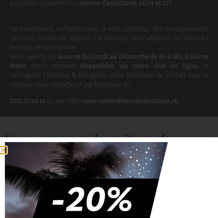
proposons également un
service d’assistance 24/24 et 7/7
.
Par conséquent, contactez-nous si vous souhaitez des renseignements
sur votre location de voitures à la Réunion, nous adaptons nos offres en
fonction de votre besoin.
Notre agence est
ouverte du Lundi au Dimanche de 6h à 19h, à Sainte
Marie
. Nous sommes
disponibles via notre chat en ligne,
la
messagerie Facebook & Instagram, notre formulaire de contact dans la
rubrique nous contacter et par téléphone au
0262 25 88 18
ou par mail à
reservation@reunionlocation.re
.
Nous proposons des voitures de
location partout sur l'ile de La Réunion
en livraison :
Location de voiture Saint Gilles Les Bains
Location de voiture Saint-Denis
Location de voiture aéroport Roland-Garros
Location de voiture Saint-Pierre