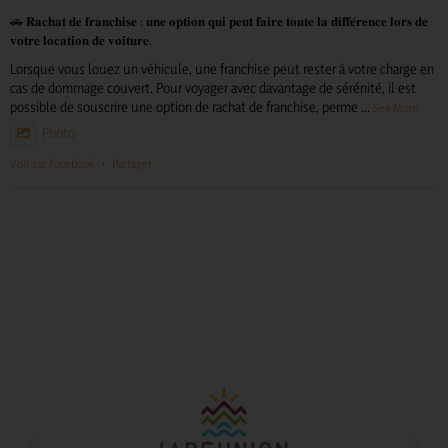
🚗 𝐑𝐚𝐜𝐡𝐚𝐭 𝐝𝐞 𝐟𝐫𝐚𝐧𝐜𝐡𝐢𝐬𝐞 : 𝐮𝐧𝐞 𝐨𝐩𝐭𝐢𝐨𝐧 𝐪𝐮𝐢 𝐩𝐞𝐮𝐭 𝐟𝐚𝐢𝐫𝐞 𝐭𝐨𝐮𝐭𝐞 𝐥𝐚 𝐝𝐢𝐟𝐟𝐞́𝐫𝐞𝐧𝐜𝐞 𝐥𝐨𝐫𝐬 𝐝𝐞
𝐯𝐨𝐭𝐫𝐞 𝐥𝐨𝐜𝐚𝐭𝐢𝐨𝐧 𝐝𝐞 𝐯𝐨𝐢𝐭𝐮𝐫𝐞.
Lorsque vous louez un véhicule, une franchise peut rester à votre charge en
cas de dommage couvert. Pour voyager avec davantage de sérénité, il est
possible de souscrire une option de rachat de franchise, perme
...
See More
Photo
Voir sur Facebook
·
Partager