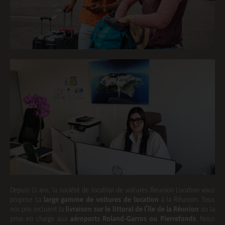
Depuis 13 ans, la société de location de voitures Reunion Location vous
propose sa
large gamme de voitures de location
à la Réunion. Tous
nos prix incluent la
livraison sur le littoral de l’île de la Réunion
ou la
prise en charge aux
aéroports Roland-Garros ou Pierrefonds
. Nous