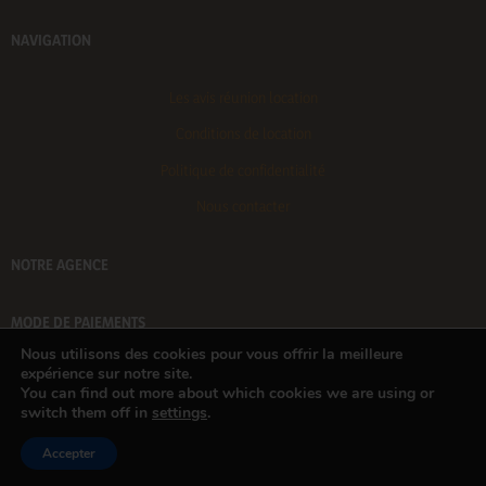
NAVIGATION
Les avis réunion location
Conditions de location
Politique de confidentialité
Nous contacter
NOTRE AGENCE
MODE DE PAIEMENTS
Nous utilisons des cookies pour vous offrir la meilleure
expérience sur notre site.
Réunion Location, 22 Rue Evenor Lallemand,
Le Tampon 97430
– Tél : +262 25 88 18 – +262 692 86 76
You can find out more about which cookies we are using or
16 – Email : reservation@reunionlocation.re © 2024
switch them off in
settings
.
Accepter