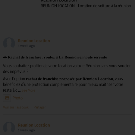
REUNION LOCATION - Location de voiture à la réunion
Reunion Location
1 week ago
🚗 𝐑𝐚𝐜𝐡𝐚𝐭 𝐝𝐞 𝐟𝐫𝐚𝐧𝐜𝐡𝐢𝐬𝐞 : 𝐫𝐨𝐮𝐥𝐞𝐳 𝐚̀ 𝐋𝐚 𝐑𝐞́𝐮𝐧𝐢𝐨𝐧 𝐞𝐧 𝐭𝐨𝐮𝐭𝐞 𝐬𝐞́𝐫𝐞́𝐧𝐢𝐭𝐞́
Vous souhaitez profiter de votre location voiture Réunion sans vous soucier
des imprévus ?
Avec l’option 𝐫𝐚𝐜𝐡𝐚𝐭 𝐝𝐞 𝐟𝐫𝐚𝐧𝐜𝐡𝐢𝐬𝐞 𝐩𝐫𝐨𝐩𝐨𝐬𝐞́𝐞 𝐩𝐚𝐫 𝐑𝐞́𝐮𝐧𝐢𝐨𝐧 𝐋𝐨𝐜𝐚𝐭𝐢𝐨𝐧, vous
bénéficiez d’une protection complémentaire pour mieux maîtriser votre
reste à c
...
See More
Photo
Voir sur Facebook
·
Partager
Reunion Location
1 week ago