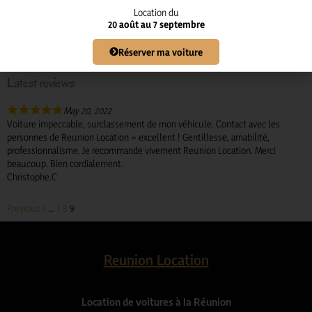
Very good
10%
Location du
Average
0%
20 août au 7 septembre
Poor
0%
Terrible
0%
Réserver ma voiture
Latest reviews
May 20, 2022
Voiture impeccable, surclassement de mon véhicule. Contact avec les
personnes de Reunion Location = excellent ! Gentillesse, amabilité,
professionnalisme. Je recommande vivement Reunion Location. Merci
beaucoup. Bien cordialement.
Christophe.C
Previous
1
…
7
8
9
Reunion Location
Location de voitures à la Réunion