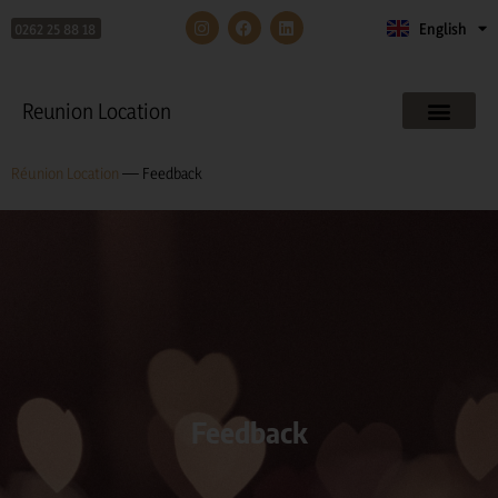
0262 25 88 18
English
Français
Reunion Location
Réunion Location
—
Feedback
Feedback